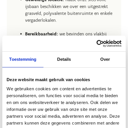
ijsbaan beschikken we over een uitgestrekt
grasveld, polyvalente buitenruimte en enkele
vergaderlokalen.
Bereikbaarheid:
we bevinden ons vlakbij
Hasselt centrum en beschikken over ruime
parkeergelegenheid. Dankzij onze laadpalen
kan je zelfs jouw elektrische wagen laden.
Toestemming
Details
Over
Dorst of honger?
dan kan je terecht in de
sportbar voor een drankje en hapje.
Deze website maakt gebruik van cookies
Bij ons is jouw evenement in goede handen.
We gebruiken cookies om content en advertenties te
personaliseren, om functies voor social media te bieden
en om ons websiteverkeer te analyseren. Ook delen we
informatie over uw gebruik van onze site met onze
partners voor social media, adverteren en analyse. Deze
Neem contact
partners kunnen deze gegevens combineren met andere
met ons op