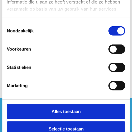
informatie die u aan ze heeft verstrekt of die ze hebben
verzameld op basis van uw gebruik van hun services.
Toestemmingsselectie
Noodzakelijk
Vrijblijvende offerte op maat?
Contacteer ons
Sport Vlaanderen Hasselt
Voorkeuren
011 30 08 00
Stuur een bericht
Statistieken
Marketing
Alles toestaan
#sportersbelevenmeer
ook op sociale media
Selectie toestaan