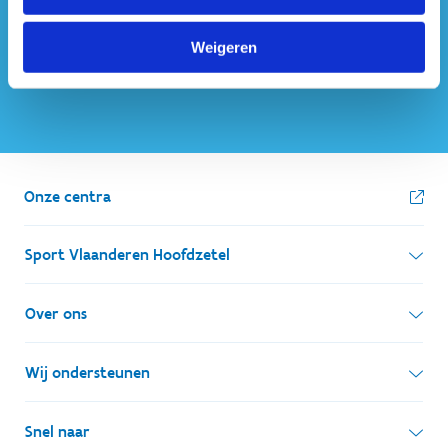
Weigeren
Onze centra
Sport Vlaanderen Hoofdzetel
Simon Bolivarlaan 17
Over ons
1000 Brussel
Wie zijn we, wat doen we
Wij ondersteunen
Ondernemingsnummer: BE 0248.142.826
Onze centra
Postadres
Lokale besturen
Snel naar
Onze sportkampen