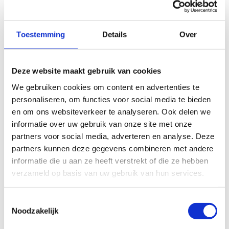
3DE KEUZE DATUM
*
Toestemming
Details
Over
Jouw teambuilding of sportdag
Deze website maakt gebruik van cookies
We gebruiken cookies om content en advertenties te
Keuze uit gewenste sporten
*
personaliseren, om functies voor social media te bieden
Schaatsen
en om ons websiteverkeer te analyseren. Ook delen we
Skeeleren
informatie over uw gebruik van onze site met onze
Oriëntatieloop
partners voor social media, adverteren en analyse. Deze
Discgolf
partners kunnen deze gegevens combineren met andere
Cricket
informatie die u aan ze heeft verstrekt of die ze hebben
Actionbound
verzameld op basis van uw gebruik van hun services.
Stuntsteppen
Street racket
Toestemmingsselectie
Curling
Noodzakelijk
Ijsstokschieten