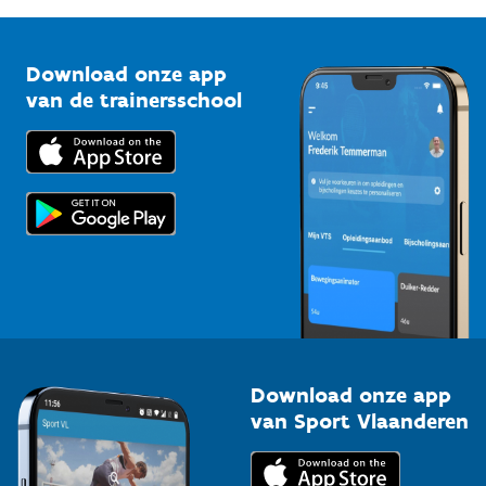
G-sport
Vlaamse Trainersschool
Sportclubs
Kennisplatform
Download onze app
Bedrijven
van de trainersschool
Downloads
Trainers en begeleiders
Voor de pers
Scholen
Topsporters
Organisatoren van sportevenementen
Download onze app
van Sport Vlaanderen