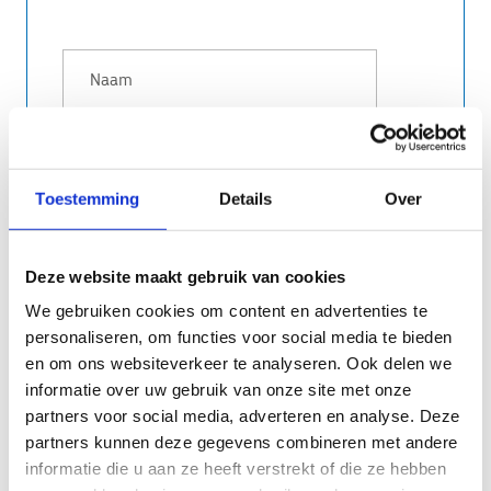
Toestemming
Details
Over
(Nodig om kans te maken op de schaatstickets)
Heb je interesse hebben om met de
Deze website maakt gebruik van cookies
seniorenwerking van jouw gemeente deel te
nemen aan een seniorensportdag in Hasselt?
*
We gebruiken cookies om content en advertenties te
Ja
personaliseren, om functies voor social media te bieden
Misschien
en om ons websiteverkeer te analyseren. Ook delen we
Nee
informatie over uw gebruik van onze site met onze
partners voor social media, adverteren en analyse. Deze
Bevestiging deelname
*
partners kunnen deze gegevens combineren met andere
Door deel te nemen aan deze wedstrijd,
informatie die u aan ze heeft verstrekt of die ze hebben
georganiseerd door Sport Vlaanderen, ga ik