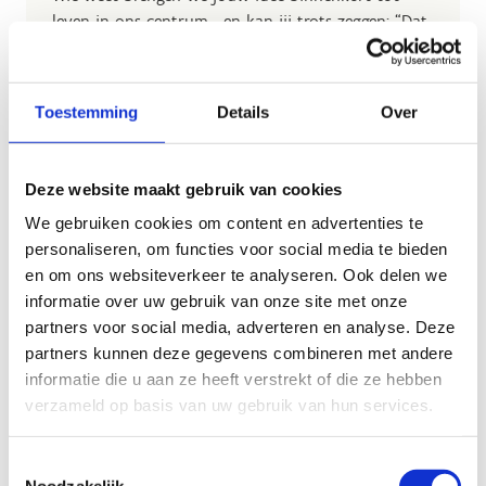
leven in ons centrum… en kan jij trots zeggen: “Dat
was mijn idee!”
Pssst: geen idee is te gek, te groot of te klein. Laat
Toestemming
Details
Over
je creativiteit los en verras ons.
Vul hieronder het formulier in en deel jouw
idee.
Deze website maakt gebruik van cookies
We gebruiken cookies om content en advertenties te
personaliseren, om functies voor social media te bieden
en om ons websiteverkeer te analyseren. Ook delen we
informatie over uw gebruik van onze site met onze
partners voor social media, adverteren en analyse. Deze
Heb jij een idee dat het
partners kunnen deze gegevens combineren met andere
verschil maakt?
informatie die u aan ze heeft verstrekt of die ze hebben
verzameld op basis van uw gebruik van hun services.
Toestemmingsselectie
Noodzakelijk