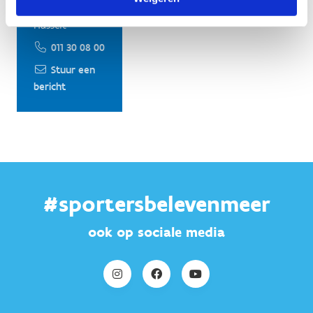
Vlaanderen
Hasselt
011 30 08 00
Stuur een
bericht
#sportersbelevenmeer
ook op sociale media