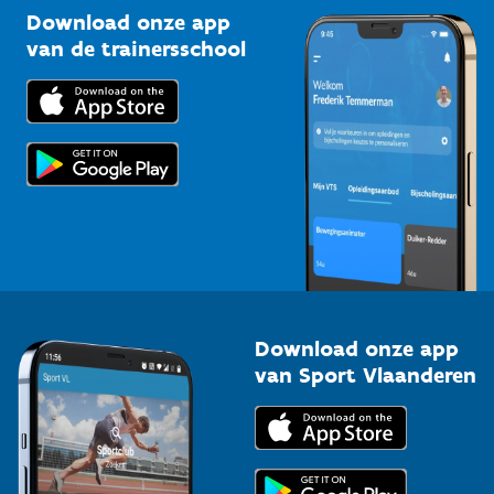
Kennisplatform
Download onze app
Bedrijven
van de trainersschool
Downloads
Trainers en begeleiders
Voor de pers
Scholen
Topsporters
Organisatoren van sportevenementen
Download onze app
van Sport Vlaanderen