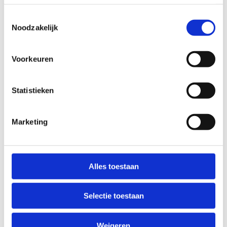
Ik ga akkoord met een eenmalige
administratieve kost van €25.
*
Toestemmingsselectie
Noodzakelijk
Anti-Robot Verification
Click to start verification
Friendly
Captcha ⇗
Voorkeuren
Statistieken
Marketing
Alles toestaan
Heb je nog
een vraag?
Contacteer
Selectie toestaan
ons
Sport
Weigeren