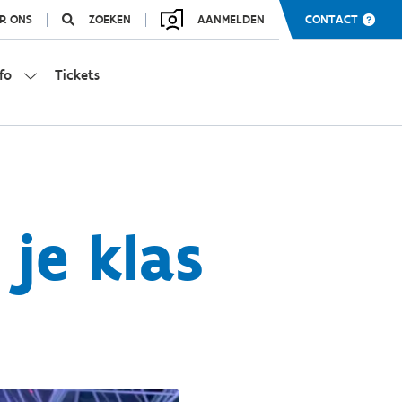
R ONS
ZOEKEN
AANMELDEN
CONTACT
fo
Tickets
 je klas