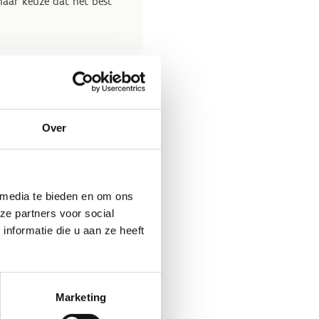
ar keuze dat het best
iteiten voor scholen
Over
 media te bieden en om ons
ze partners voor social
nformatie die u aan ze heeft
Marketing