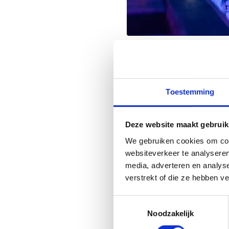
Boek nu een discos
Toestemming
Deze website maakt gebruik
Hoe parkere
We gebruiken cookies om cont
websiteverkeer te analyseren
Er is ruim voldoende par
media, adverteren en analys
schoolbussen. Goed om 
verstrekt of die ze hebben v
gratis
.
Laat jouw school (groot
Toestemmingsselectie
Geef ons vooraf een seint
Noodzakelijk
zorgen voor een stukje c