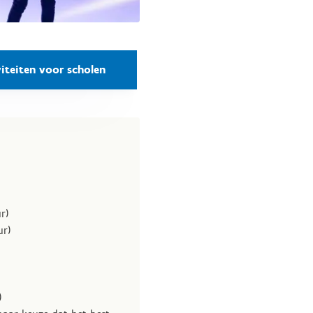
iteiten voor scholen
r)
ur)
)