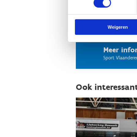
Hoe bereik je ons
Weigeren
Meer info
Sport Vlaandere
Ook interessan