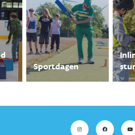
nd
Inl
Sportdagen
stu