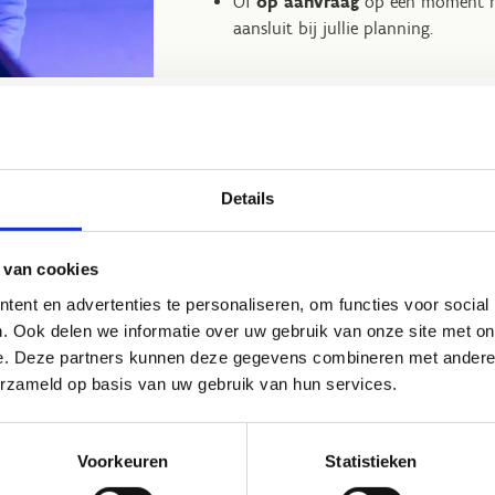
Of
op aanvraag
op een moment na
aansluit bij jullie planning.
chaatsbeurt met je klas
Ontdek meer leuke activ
Details
 van cookies
n?
ent en advertenties te personaliseren, om functies voor social
. Ook delen we informatie over uw gebruik van onze site met on
keergelegenheid voor zowel auto’s als
e. Deze partners kunnen deze gegevens combineren met andere i
te weten:
schoolbussen parkeren
erzameld op basis van uw gebruik van hun services.
)ouders inschakelen voor het vervoer?
je. Dan zetten wij de koffie klaar en
Voorkeuren
Statistieken
ake.