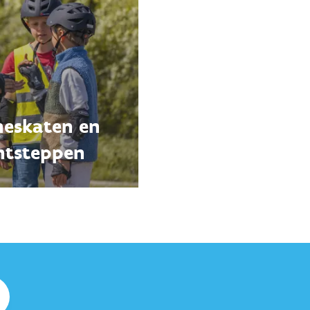
ineskaten en
ntsteppen