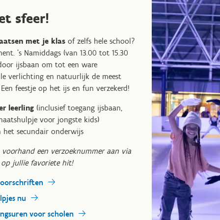
t sfeer!
aatsen met je klas
of zelfs hele school?
ent. ’s Namiddags (van 13.00 tot 15.30
door ijsbaan om tot een ware
le verlichting en natuurlijk de meest
 Een feestje op het ijs en fun verzekerd!
r leerling
(inclusief toegang ijsbaan,
haatshulpje voor jongste kids)
n het secundair onderwijs
op voorhand een verzoeknummer aan via
op jullie favoriete hit!
voorschriften
lpjes nu
ningsuren voor scholen