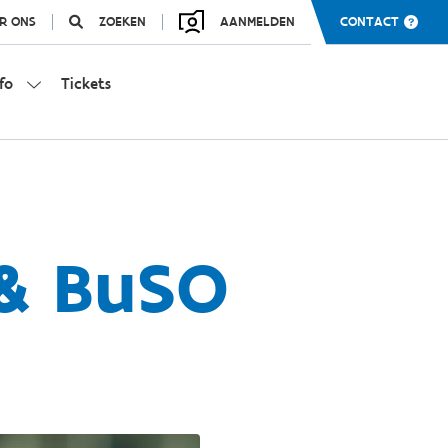
R ONS
ZOEKEN
AANMELDEN
CONTACT
fo
Tickets
 & BuSO