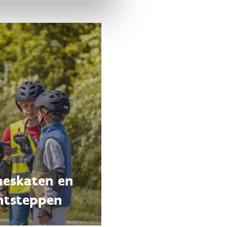
ineskaten en
ntsteppen