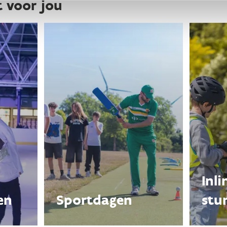
t voor jou
Inl
en
Sportdagen
stu