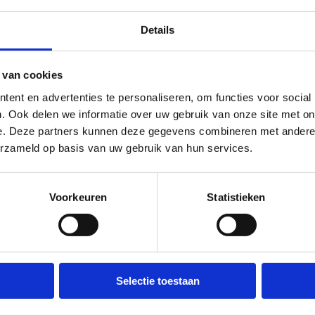
keergelegenheid voor zowel auto’s als
Details
te weten:
schoolbussen parkeren
 van cookies
)ouders inschakelen voor het vervoer?
ent en advertenties te personaliseren, om functies voor social
je. Dan zetten wij de koffie klaar en
. Ook delen we informatie over uw gebruik van onze site met on
ake.
e. Deze partners kunnen deze gegevens combineren met andere i
erzameld op basis van uw gebruik van hun services.
Voorkeuren
Statistieken
n? Contacteer ons
n Hasselt
Selectie toestaan