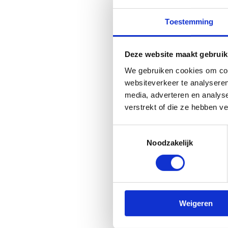
Er is ruim voldoende par
Toestemming
schoolbussen. Goed om 
gratis
.
Deze website maakt gebruik
Laat jouw school (groot
We gebruiken cookies om cont
Geef ons vooraf een seint
websiteverkeer te analyseren
zorgen voor een stukje c
media, adverteren en analys
Hoe bereik je ons
verstrekt of die ze hebben v
Toestemmingsselectie
Noodzakelijk
Meer wete
Sport Vlaandere
Weigeren