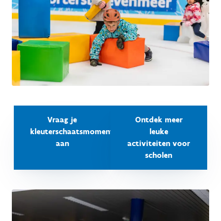
Vraag je
Ontdek meer
kleuterschaatsmoment
leuke
aan
activiteiten voor
scholen