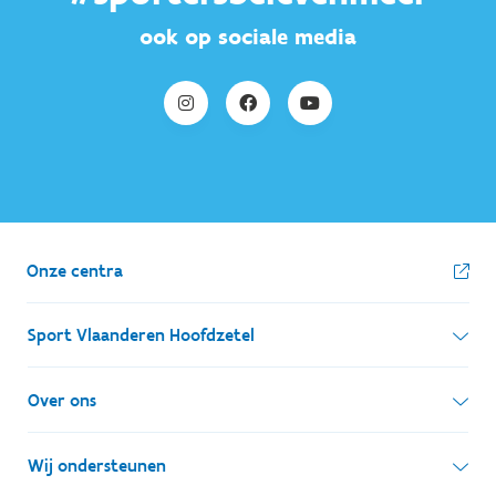
ook op sociale media
Onze centra
Sport Vlaanderen Hoofdzetel
Simon Bolivarlaan 17
Over ons
1000 Brussel
Wie zijn we, wat doen we
Wij ondersteunen
Ondernemingsnummer: BE 0248.142.826