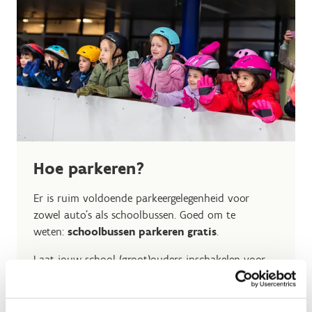
Hoe parkeren?
Er is ruim voldoende parkeergelegenheid voor
zowel auto’s als schoolbussen. Goed om te
weten:
schoolbussen parkeren gratis
.
Laat jouw school (groot)ouders inschakelen voor
het vervoer? Geef ons vooraf een seintje. Dan
zetten wij de koffie klaar en zorgen voor een stukje
cake.