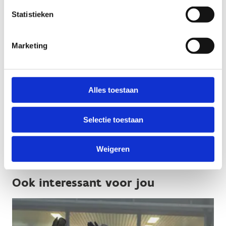
Statistieken
Marketing
Meer informatie nodig? Contacteer
Alles toestaan
ons
Sport Vlaanderen Hasselt
Selectie toestaan
011 30 08 00
Stuur een bericht
Weigeren
Ook interessant voor jou