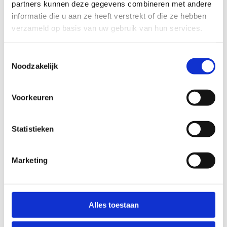
partners kunnen deze gegevens combineren met andere
4de leerjaar BO
informatie die u aan ze heeft verstrekt of die ze hebben
5de leerjaar BO
verzameld op basis van uw gebruik van hun services.
6de leerjaar BO
1ste graad SO
Andere
Toestemmingsselectie
Noodzakelijk
Voorkeuren
Hoe komt jullie klas of school naar de
activiteit?
Statistieken
Met de bus
Met eigen vervoer
Marketing
Heb je nog iets extra nodig?
Alles toestaan