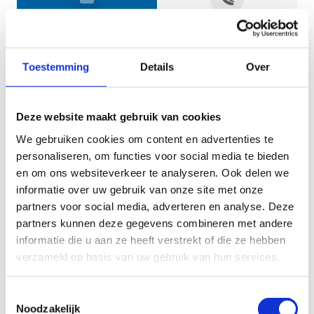
Jouw gegevens
Toestemming
Details
Over
Deze website maakt gebruik van cookies
We gebruiken cookies om content en advertenties te
personaliseren, om functies voor social media te bieden
en om ons websiteverkeer te analyseren. Ook delen we
informatie over uw gebruik van onze site met onze
Geef aan tot welk domein jouw vraag behoort
partners voor social media, adverteren en analyse. Deze
partners kunnen deze gegevens combineren met andere
KIES EEN DOMEIN
informatie die u aan ze heeft verstrekt of die ze hebben
verzameld op basis van uw gebruik van hun services.
Jouw vraag
Toestemmingsselectie
Noodzakelijk