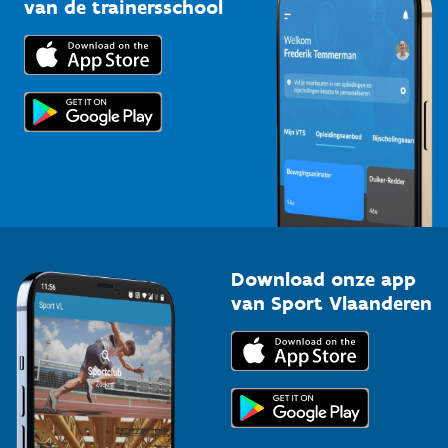
Bedrijven
van de trainersschool
Downloads
Trainers en begeleiders
Voor de pers
Scholen
Topsporters
Organisatoren van sportevenementen
Download onze app
van Sport Vlaanderen