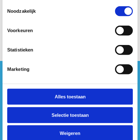
Toestemmingsselectie
Onze ijsbaan is vanaf vrijdag 2 oktober weer een
Noodzakelijk
hele winter geopend! Kom jij eens langs?
Voorkeuren
Statistieken
Marketing
#sportersbelevenmeer
ook op sociale media
Alles toestaan
Selectie toestaan
Weigeren