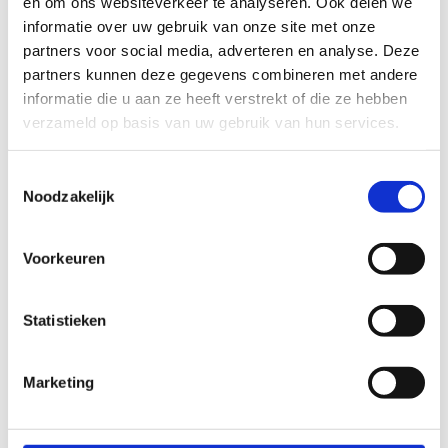
en om ons websiteverkeer te analyseren. Ook delen we
informatie over uw gebruik van onze site met onze
partners voor social media, adverteren en analyse. Deze
Ons domein ademt sport. Je kan er makkelijk
partners kunnen deze gegevens combineren met andere
meer dan
20 verschillende sporten uitoefenen
informatie die u aan ze heeft verstrekt of die ze hebben
middenin de natuur. Dat maakt van Sport
verzameld op basis van uw gebruik van hun services.
Vlaanderen Herentals een unieke locatie voor
sporters.
Toestemmingsselectie
Noodzakelijk
In die sportieve omgeving kan je ook
vergaderen
! We hebben heel wat
vergaderlokalen ter beschikking die we stuk voor
Voorkeuren
stuk kunnen aanpassen aan jouw wensen. Elk
met z'n eigen
unieke kenmerken
. In een
danszaal
, in het
sportverblijf
of met zicht op
Statistieken
onze prachtige
atletiekpiste
, jij kiest! Wij
voorzien het nodige materiaal.
Marketing
En als pauze? Sporten natuurlijk! Contacteer ons
voor een programma op maat en maak van je