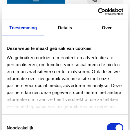
Jouw gegevens
Toestemming
Details
Over
Deze website maakt gebruik van cookies
We gebruiken cookies om content en advertenties te
personaliseren, om functies voor social media te bieden
en om ons websiteverkeer te analyseren. Ook delen we
informatie over uw gebruik van onze site met onze
Geef aan tot welk domein jouw vraag behoort
partners voor social media, adverteren en analyse. Deze
partners kunnen deze gegevens combineren met andere
KIES EEN DOMEIN
informatie die u aan ze heeft verstrekt of die ze hebben
verzameld op basis van uw gebruik van hun services.
Jouw vraag
Toestemmingsselectie
Noodzakelijk