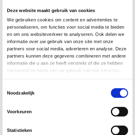
Extra sportplezier
Deze website maakt gebruik van cookies
We gebruiken cookies om content en advertenties te
personaliseren, om functies voor social media te bieden
en om ons websiteverkeer te analyseren. Ook delen we
informatie over uw gebruik van onze site met onze
partners voor social media, adverteren en analyse. Deze
partners kunnen deze gegevens combineren met andere
informatie die u aan ze heeft verstrekt of die ze hebben
verzameld op basis van uw gebruik van hun services.
Toestemmingsselectie
Noodzakelijk
Kajak
Voorkeuren
Fans van watersport kunnen naar hartenlust
Statistieken
kajakken. Geniet van de afvaart van de Nete naar