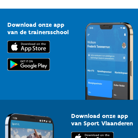
1210 Brussel
G-sport
Vlaamse Trainersschool
Sportclubs
Kennisplatform
Download onze app
Bedrijven
van de trainersschool
Downloads
Trainers en begeleiders
Voor de pers
Scholen
Topsporters
Organisatoren van sportevenementen
Download onze app
van Sport Vlaanderen