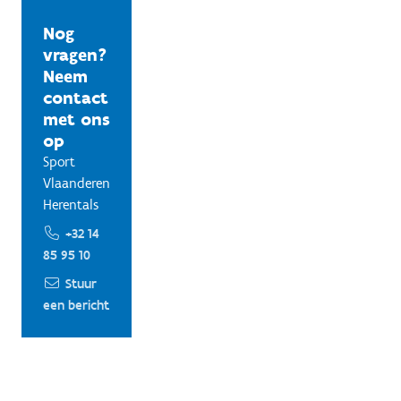
Nog
vragen?
Neem
contact
met ons
op
Sport
Vlaanderen
Herentals
+32 14
85 95 10
Stuur
een bericht