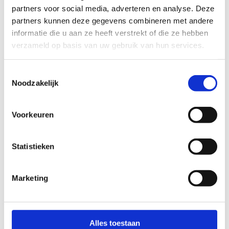
partners voor social media, adverteren en analyse. Deze
partners kunnen deze gegevens combineren met andere
informatie die u aan ze heeft verstrekt of die ze hebben
verzameld op basis van uw gebruik van hun services.
Toestemmingsselectie
Noodzakelijk
Voorkeuren
Ninja & LÜ
Statistieken
Slinger jezelf en je vrienden via het Ninja Warrior-
parcours naar de toekomst! Onze interactieve
Marketing
sportmuur LÜ wacht op jou! Vanaf 9 jaar.
Alles toestaan