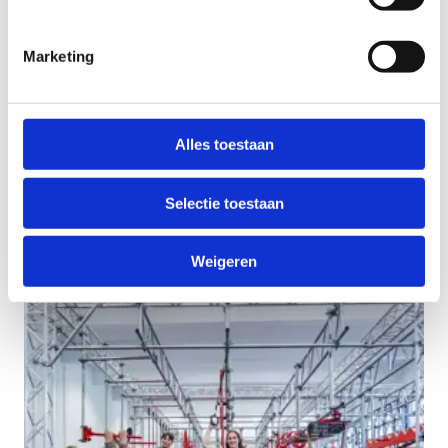
Obstacle Splash (Expedition)
Ninja Combat
Ninja Adventure Mix
Marketing
Moderne Vijfkamp
Ps. Expedition-sportkampers slapen in ons gezellige
tentenkamp.
Alles toestaan
Selectie toestaan
Weigeren