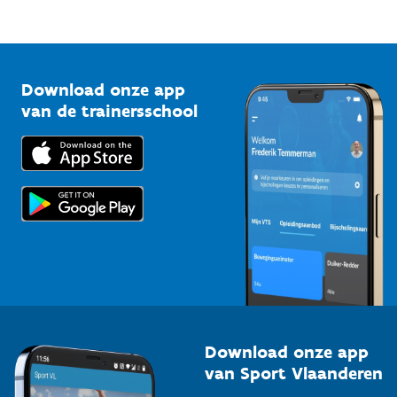
Mountainbikeroutes
Onze nieuwsbrieven
1210 Brussel
G-sport
Vlaamse Trainersschool
Sportclubs
Kennisplatform
Download onze app
Bedrijven
van de trainersschool
Downloads
Trainers en begeleiders
Voor de pers
Scholen
Topsporters
Organisatoren van sportevenementen
Download onze app
van Sport Vlaanderen