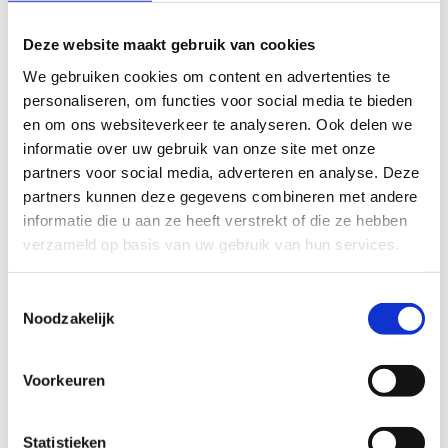
Word lesgever
Deze website maakt gebruik van cookies
We gebruiken cookies om content en advertenties te
personaliseren, om functies voor social media te bieden
en om ons websiteverkeer te analyseren. Ook delen we
informatie over uw gebruik van onze site met onze
Ninja Warrior-kamp, altijd iets
partners voor social media, adverteren en analyse. Deze
voor jou!
partners kunnen deze gegevens combineren met andere
informatie die u aan ze heeft verstrekt of die ze hebben
Je kan in de zomer ook op
Ninja Warrior-kamp
.
verzameld op basis van uw gebruik van hun services.
Één van de meest unieke kampen in Vlaanderen als
je 't ons vraagt.
Toestemmingsselectie
Een week lang hangen en zwieren aan het Ninja
Noodzakelijk
Warrior-parcours, afgewisseld met heel wat andere
unieke activiteiten. Denk maar aan boogschieten,
Voorkeuren
kajak, bubbleball, lasershoot, en nog véél meer!
Obstacle Expedition
Statistieken