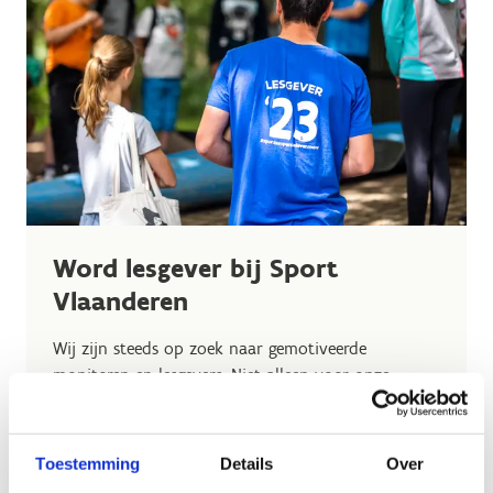
Word lesgever bij Sport
Vlaanderen
Wij zijn steeds op zoek naar gemotiveerde
monitoren en lesgevers. Niet alleen voor onze
sportkampen, maar ook voor onze sportlessen en
sportklassen. Ben jij een gediplomeerde trainer of
lesgever en is werken met kinderen en jongeren je
Toestemming
Details
Over
passie? Stel je dan zeker kandidaat als lesgever.