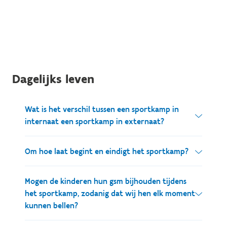
Dagelijks leven
Wat is het verschil tussen een sportkamp in
internaat een sportkamp in externaat?
Bij interne sportkampen kom je toe de ochtend
Om hoe laat begint en eindigt het sportkamp?
van de eerste dag en vertrek je terug in de
namiddag van de laatste dag. In die tussenperiode
Starten met de sportactiviteiten doen we elke
Mogen de kinderen hun gsm bijhouden tijdens
ben jij bij ons te gast en zorgen we voor een
ochtend rond 9.00 uur. en eindigen (voor de
het sportkamp, zodanig dat wij hen elk moment
fantastische periode waarbij we je niet alleen
externen) rond 17.00 uur.
kunnen bellen?
onderdompelen in je favoriete sport maar je ook
nog laten kennismaken met heel wat ander leuke