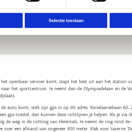
Mail
herentals@sport.
Telefoon
+32 14 85 95 10
Selectie toestaan
het openbaar vervoer komt, stapt het best uit aan het station va
 naar het sportcentrum. Je neemt dan de Olympiadelaan en de Vors
dplaats.
de auto komt, stelt zijn gps in op dit adres: Vorselaarsebaan 60, 
een gps-toestel, dan kunnen deze richtlijnen je helpen. Als je via d
lg de weg in de richting van Herentals. Je neemt de ring rond de s
e over een afstand van ongeveer 300 meter. Vlak voor taverne 'De R