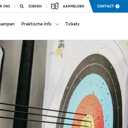
R ONS
ZOEKEN
AANMELDEN
CONTACT
kampen
Praktische info
Tickets