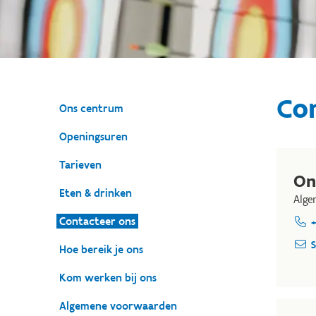
Co
Ons centrum
Openingsuren
Tarieven
On
Eten & drinken
Alge
Contacteer ons
+
S
Hoe bereik je ons
Kom werken bij ons
Algemene voorwaarden