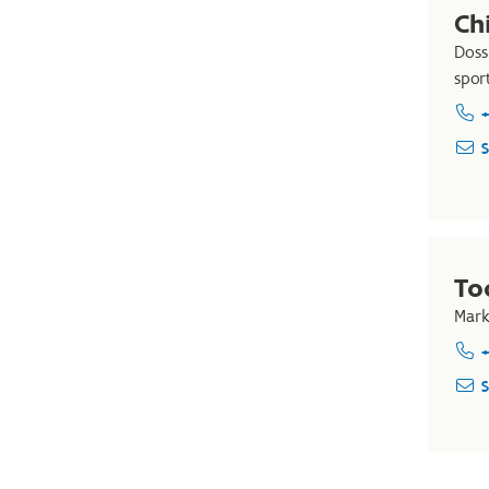
Ch
Doss
spor
+
S
To
Mark
+
S