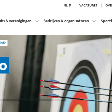
NL
VACATURES
OVE
ubs & verenigingen
Bedrijven & organisatoren
Sport
info
fo