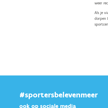
weer rec
Als je v
dorpen L
sportce
#sportersbelevenmeer
ook op sociale media