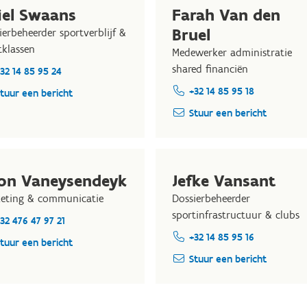
iel Swaans
Farah Van den
Bruel
ierbeheerder sportverblijf &
tklassen
Medewerker administratie
shared financiën
32 14 85 95 24
+32 14 85 95 18
tuur een bericht
Stuur een bericht
on Vaneysendeyk
Jefke Vansant
eting & communicatie
Dossierbeheerder
sportinfrastructuur & clubs
32 476 47 97 21
+32 14 85 95 16
tuur een bericht
Stuur een bericht