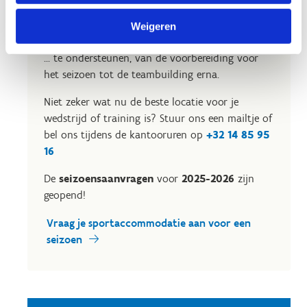
seizoen
? Of wil je graag sportlessen geven in één
van onze sportaccommodaties? Ons centrum is
Weigeren
helemaal klaar om jouw club/team/organisatie/
... te ondersteunen, van de voorbereiding voor
het seizoen tot de teambuilding erna.
Niet zeker wat nu de beste locatie voor je
wedstrijd of training is? Stuur ons een mailtje of
bel ons tijdens de kantooruren op
+32 14 85 95
16
De
seizoensaanvragen
voor
2025-2026
zijn
geopend!
Vraag je sportaccommodatie aan voor een
seizoen