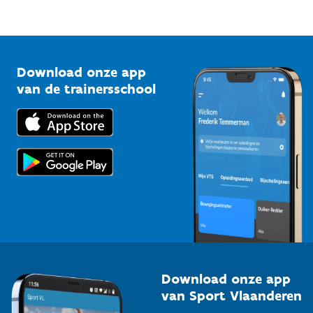
Mountainbikeroutes
Onze nieuwsbrieven
1210 Brussel
G-sport
Vlaamse Trainersschool
Sportclubs
Kennisplatform
Download onze app
Bedrijven
van de trainersschool
Downloads
Trainers en begeleiders
Voor de pers
Scholen
Topsporters
Organisatoren van sportevenementen
Download onze app
van Sport Vlaanderen