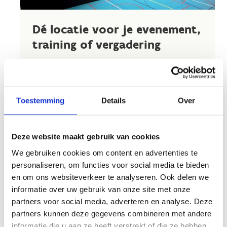
Dé locatie voor je evenement,
training of vergadering
Op zoek naar een veld voor je vriendschappelijke
wedstrijd, een vergaderzaal nodig voor je
meeting van volgende week of een gewoon veel
Toestemming
Details
Over
plaats nodig voor je evenement? Bij ons kan het
allemaal. Reserveer nu makkelijk jouw gewenste
accommodatie voor eenmalig gebruik.
Deze website maakt gebruik van cookies
Niet zeker wat nu de beste locatie voor je
We gebruiken cookies om content en advertenties te
evenement is? Stuur ons een mailtje of bel ons
personaliseren, om functies voor social media te bieden
tijdens de kantooruren op
+32 475 78 66 45
of
en om ons websiteverkeer te analyseren. Ook delen we
+32 14 85 95 13
informatie over uw gebruik van onze site met onze
partners voor social media, adverteren en analyse. Deze
Reserveer je accomodatie online
partners kunnen deze gegevens combineren met andere
Ik wil een evenement organiseren
informatie die u aan ze heeft verstrekt of die ze hebben