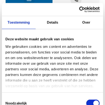
Jouw gegevens
Toestemming
Details
Over
Deze website maakt gebruik van cookies
We gebruiken cookies om content en advertenties te
personaliseren, om functies voor social media te bieden
en om ons websiteverkeer te analyseren. Ook delen we
informatie over uw gebruik van onze site met onze
Geef aan tot welk domein jouw vraag behoort
partners voor social media, adverteren en analyse. Deze
partners kunnen deze gegevens combineren met andere
KIES EEN DOMEIN
informatie die u aan ze heeft verstrekt of die ze hebben
verzameld op basis van uw gebruik van hun services.
Jouw vraag
Toestemmingsselectie
Noodzakelijk