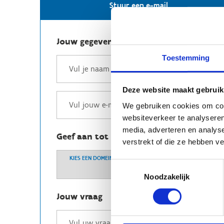
Stuur een e-mail
Jouw gegevens
Toestemming
Deze website maakt gebruik
We gebruiken cookies om cont
websiteverkeer te analyseren
media, adverteren en analys
Geef aan tot welk domein jouw vraag b
verstrekt of die ze hebben v
KIES EEN DOMEIN
Toestemmingsselectie
Noodzakelijk
Jouw vraag