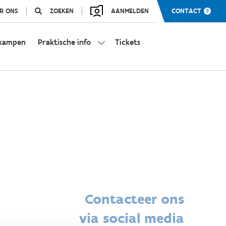
R ONS
ZOEKEN
AANMELDEN
CONTACT
kampen
Praktische info
Tickets
Contacteer ons
via social media