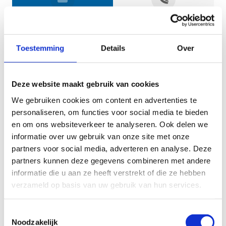
Jouw gegevens
Toestemming
Details
Over
Deze website maakt gebruik van cookies
We gebruiken cookies om content en advertenties te
personaliseren, om functies voor social media te bieden
en om ons websiteverkeer te analyseren. Ook delen we
informatie over uw gebruik van onze site met onze
Geef aan tot welk domein jouw vraag behoort
partners voor social media, adverteren en analyse. Deze
partners kunnen deze gegevens combineren met andere
KIES EEN DOMEIN
informatie die u aan ze heeft verstrekt of die ze hebben
verzameld op basis van uw gebruik van hun services.
Jouw vraag
Toestemmingsselectie
Noodzakelijk