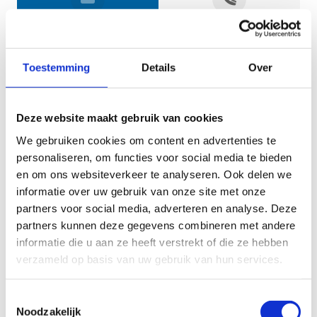
Jouw gegevens
Toestemming
Details
Over
Deze website maakt gebruik van cookies
We gebruiken cookies om content en advertenties te
personaliseren, om functies voor social media te bieden
en om ons websiteverkeer te analyseren. Ook delen we
informatie over uw gebruik van onze site met onze
Geef aan tot welk domein jouw vraag behoort
partners voor social media, adverteren en analyse. Deze
partners kunnen deze gegevens combineren met andere
KIES EEN DOMEIN
informatie die u aan ze heeft verstrekt of die ze hebben
verzameld op basis van uw gebruik van hun services.
Jouw vraag
Toestemmingsselectie
Noodzakelijk