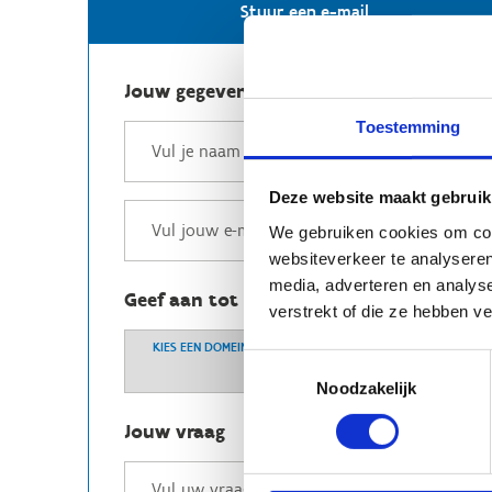
Stuur een e-mail
Jouw gegevens
Toestemming
Deze website maakt gebruik
We gebruiken cookies om cont
websiteverkeer te analyseren
media, adverteren en analys
Geef aan tot welk domein jouw vraag b
verstrekt of die ze hebben v
KIES EEN DOMEIN
Toestemmingsselectie
Noodzakelijk
Jouw vraag