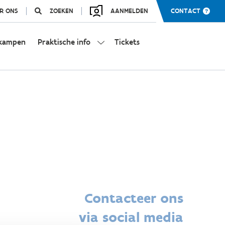
R ONS
ZOEKEN
AANMELDEN
CONTACT
kampen
Praktische info
Tickets
Contacteer ons
via social media