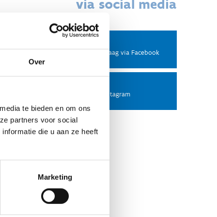
via social media
Facebook
Stel ons een vraag via Facebook
Over
Instagram
Volg ons op Instagram
 media te bieden en om ons
ze partners voor social
nformatie die u aan ze heeft
Marketing