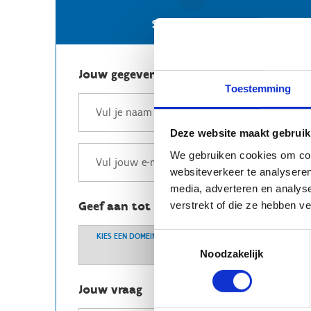
Stuur een e-mail
Jouw gegevens
Toestemming
Deze website maakt gebruik
We gebruiken cookies om cont
websiteverkeer te analyseren
media, adverteren en analys
Geef aan tot welk domein jouw vraag b
verstrekt of die ze hebben v
Toestemmingsselectie
KIES EEN DOMEIN
Noodzakelijk
Jouw vraag