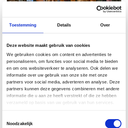
Toestemming
Details
Over
Deze website maakt gebruik van cookies
We gebruiken cookies om content en advertenties te
We zien je graag terug in 2026
personaliseren, om functies voor social media te bieden
en om ons websiteverkeer te analyseren. Ook delen we
We zijn al jarenlang een vaste waarde tijdens de
informatie over uw gebruik van onze site met onze
feestperiode en ook in 2026 openen we met veel
partners voor social media, adverteren en analyse. Deze
enthousiasme opnieuw de deuren en verwelkomen
partners kunnen deze gegevens combineren met andere
we jullie graag terug voor een nieuwe,
informatie die u aan ze heeft verstrekt of die ze hebben
onvergetelijke editie van Doeland.
verzameld op basis van uw gebruik van hun services.
Tot dan, we kijken er nu al naar uit!
Toestemmingsselectie
Noodzakelijk