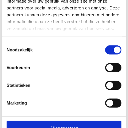
informatie over uw gebruik van onze site met onze
partners voor social media, adverteren en analyse. Deze
partners kunnen deze gegevens combineren met andere
informatie die u aan ze heeft verstrekt of die ze hebben
verzameld op basis van uw gebruik van hun services.
Toestemmingsselectie
Noodzakelijk
Voorkeuren
Kom op stage
Groepen vanaf 25 deelnemers kunnen bij ons op
Statistieken
sportstage, sportkamp of sportweekend met
overnachting komen.
Marketing
Het sportverblijf telt 76 bedden, verdeeld over 4
tweepersoonskamers, 2 vierpersoonskamers en 12
vijfpersoonskamers. Alle kamers beschikken over
Alles toestaan