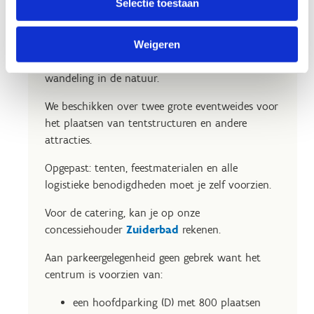
Selectie toestaan
De water-, indoor- en outdoorsporten kunnen
we uitbreiden met een bezoek aan het
waterpark, lasershooten bij The Gathering, een
Weigeren
rustige activiteit op ons zensportplatform of een
wandeling in de natuur.
We beschikken over twee grote eventweides voor
het plaatsen van tentstructuren en andere
attracties.
Opgepast: tenten, feestmaterialen en alle
logistieke benodigdheden moet je zelf voorzien.
Voor de catering, kan je op onze
concessiehouder
Zuiderbad
rekenen.
Aan parkeergelegenheid geen gebrek want het
centrum is voorzien van:
een hoofdparking (D) met 800 plaatsen