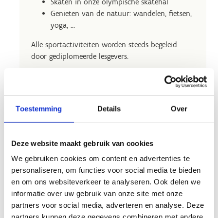
Skaten in onze olympische skatehal
Genieten van de natuur: wandelen, fietsen,
yoga, …
Alle sportactiviteiten worden steeds begeleid
door gediplomeerde lesgevers.
Je kan je teamdag combineren met een
uitermate verzorgde catering via
Zuiderbad
.
Ook vergaderingen op verschillende locaties en
Toestemming
Details
Over
overnachtingen zijn mogelijk.
Deze website maakt gebruik van cookies
We gebruiken cookies om content en advertenties te
personaliseren, om functies voor social media te bieden
en om ons websiteverkeer te analyseren. Ook delen we
informatie over uw gebruik van onze site met onze
partners voor social media, adverteren en analyse. Deze
partners kunnen deze gegevens combineren met andere