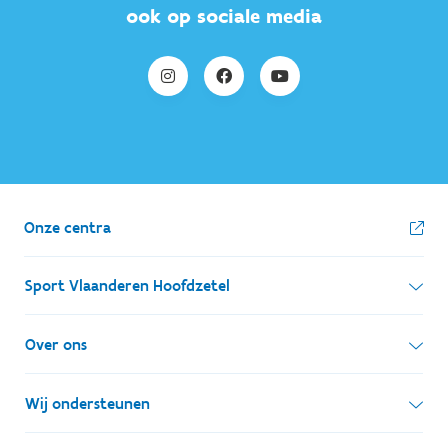
ook op sociale media
Onze centra
Sport Vlaanderen Hoofdzetel
Simon Bolivarlaan 17
Over ons
1000 Brussel
Wie zijn we, wat doen we
Wij ondersteunen
Ondernemingsnummer: BE 0248.142.826
Onze centra