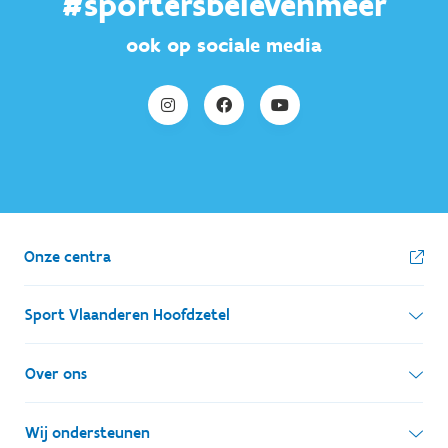
#sportersbelevenmeer
ook op sociale media
Onze centra
Sport Vlaanderen Hoofdzetel
Simon Bolivarlaan 17
Over ons
1000 Brussel
Wie zijn we, wat doen we
Wij ondersteunen
Ondernemingsnummer: BE 0248.142.826