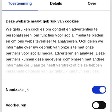
Toestemming
Details
Over
Deze website maakt gebruik van cookies
We gebruiken cookies om content en advertenties te
personaliseren, om functies voor social media te bieden
en om ons websiteverkeer te analyseren. Ook delen we
informatie over uw gebruik van onze site met onze
partners voor social media, adverteren en analyse. Deze
partners kunnen deze gegevens combineren met andere
Openwaterzwembad
informatie die u aan ze heeft verstrekt of die ze hebben
verzameld op basis van uw gebruik van hun services.
Ervaar open water zwemmen, met alle voordelen
van een zwembad.
Toestemmingsselectie
Noodzakelijk
Voorkeuren