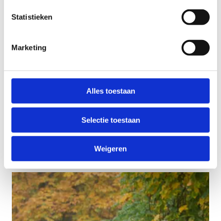
Statistieken
Marketing
Alles toestaan
Hoogtouwenparcours
Selectie toestaan
Op woensdag en zaterdag kan jij je komen
uitleven op ons hoogtouwenparcours.
Weigeren