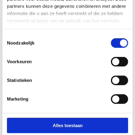
partners kunnen deze gegevens combineren met andere
informatie die u aan ze heeft verstrekt of die ze hebben
verzameld op basis van uw gebruik van hun services.
Toestemmingsselectie
Noodzakelijk
Voorkeuren
Statistieken
Openwaterzwembad
Marketing
Alles toestaan