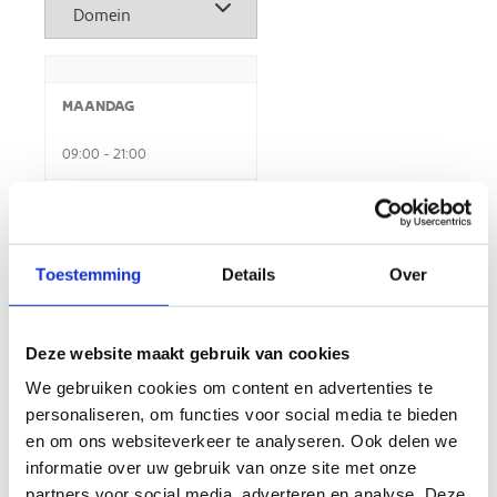
MAANDAG
09:00 - 21:00
DINSDAG
09:00 - 21:00
Toestemming
Details
Over
WOENSDAG
09:00 - 21:00
Deze website maakt gebruik van cookies
We gebruiken cookies om content en advertenties te
DONDERDAG
personaliseren, om functies voor social media te bieden
en om ons websiteverkeer te analyseren. Ook delen we
09:00 - 21:00
informatie over uw gebruik van onze site met onze
VRIJDAG
partners voor social media, adverteren en analyse. Deze