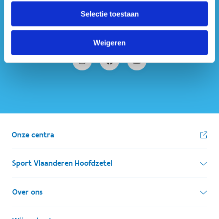
#sportersbelevenmeer
Selectie toestaan
ook op sociale media
Weigeren
Onze centra
Sport Vlaanderen Hoofdzetel
Simon Bolivarlaan 17
Over ons
1000 Brussel
Wie zijn we, wat doen we