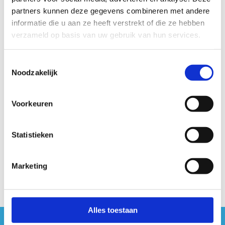
partners kunnen deze gegevens combineren met andere
09:00 - 21:00
informatie die u aan ze heeft verstrekt of die ze hebben
verzameld op basis van uw gebruik van hun services.
ZATERDAG
Toestemmingsselectie
09:00 - 21:00
Noodzakelijk
ZONDAG
Voorkeuren
09:00 - 21:00
Statistieken
Marketing
Alles toestaan