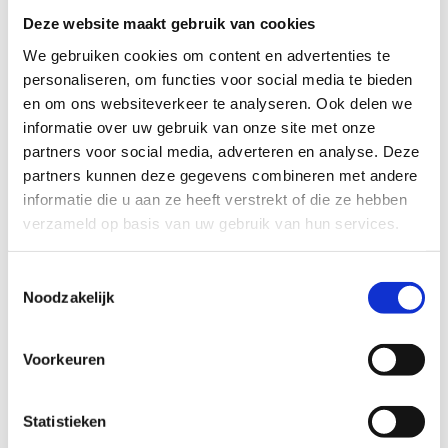
Deze website maakt gebruik van cookies
We gebruiken cookies om content en advertenties te
personaliseren, om functies voor social media te bieden
en om ons websiteverkeer te analyseren. Ook delen we
informatie over uw gebruik van onze site met onze
partners voor social media, adverteren en analyse. Deze
partners kunnen deze gegevens combineren met andere
informatie die u aan ze heeft verstrekt of die ze hebben
verzameld op basis van uw gebruik van hun services.
Toestemmingsselectie
Noodzakelijk
De rest van het centrum
ontdekken met je viervoeter?
Voorkeuren
Je bent natuurlijk van harte welkom om samen
met je trouwe viervoeter de rest van ons prachtige
domein te verkennen.
Statistieken
We vragen je alleen vriendelijk om je hond aan de