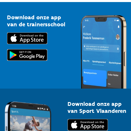
Vlaamse Trainersschool
Sportclubs
Kennisplatform
Download onze app
Bedrijven
van de trainersschool
Downloads
Trainers en begeleiders
Voor de pers
Scholen
Topsporters
Organisatoren van sportevenementen
Download onze app
van Sport Vlaanderen