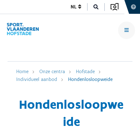
NL
Home
Onze centra
Hofstade
Individueel aanbod
Hondenlosloopweide
Hondenlosloopwe
ide