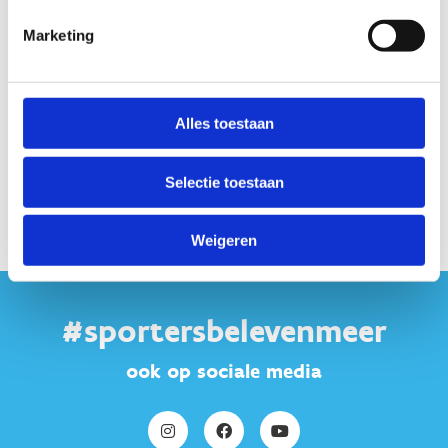
leiband te houden. Dat is misschien niet het
Marketing
allerleukste, maar het is wel essentieel om de serene
rust van de natuur te bewaren en om iedereen,
inclusief sporters, volop te laten genieten van deze
mooie omgeving.
Alles toestaan
Samen maken we er een plek van waar iedereen
zich thuis voelt.
Selectie toestaan
Weigeren
#sportersbelevenmeer
ook op sociale media