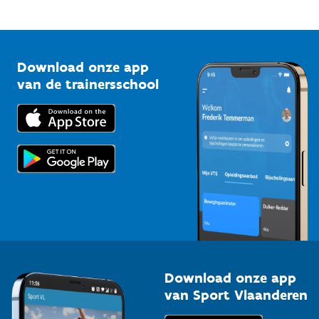
Mountainbikeroutes
Onze nieuwsbrieven
1210 Brussel
G-sport
Vlaamse Trainersschool
Sportclubs
Kennisplatform
Download onze app
Bedrijven
van de trainersschool
Downloads
Trainers en begeleiders
Voor de pers
Scholen
Topsporters
Organisatoren van sportevenementen
Download onze app
van Sport Vlaanderen