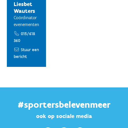
Liesbet
Wauters
Coördinator
evenementen
015/618
360
Stuur een
bericht
#sportersbelevenmeer
ook op sociale media