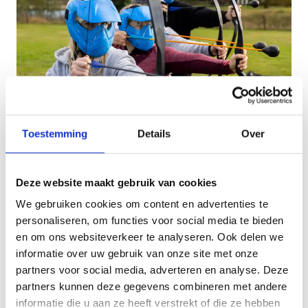
Toestemming
Details
Over
Een multifunctioneel terrein
Deze website maakt gebruik van cookies
Wij beschikken over twee grote open ruimtes voor
feesten en events:
We gebruiken cookies om content en advertenties te
personaliseren, om functies voor social media te bieden
Eventweide (120m x 70m)
en om ons websiteverkeer te analyseren. Ook delen we
Sportweide (150m x 65m)
informatie over uw gebruik van onze site met onze
partners voor social media, adverteren en analyse. Deze
Voor teambuildings kan je ook het grasterrein van
partners kunnen deze gegevens combineren met andere
het sportimonium huren. Het terrein meet 60 m x
informatie die u aan ze heeft verstrekt of die ze hebben
50 m.