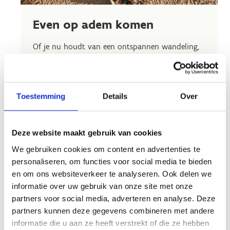
Even op adem komen
Of je nu houdt van een ontspannen wandeling,
een actieve fietstocht of een avontuurlijke tocht
doorheen onze speeltuin: ons centrum is dé plek
om eropuit te trekken
Toestemming
Details
Over
Maar wacht, het wordt nóg beter. Na al dat
plezier kun je heerlijk bijkomen bij onze collega's
van
het Zuiderbad
.
Deze website maakt gebruik van cookies
Geniet van een verfrissend drankje, een
We gebruiken cookies om content en advertenties te
smakelijke hap of gewoon een momentje rust
personaliseren, om functies voor social media te bieden
terwijl je terugblikt op jouw gezellige dag.
en om ons websiteverkeer te analyseren. Ook delen we
informatie over uw gebruik van onze site met onze
partners voor social media, adverteren en analyse. Deze
partners kunnen deze gegevens combineren met andere
informatie die u aan ze heeft verstrekt of die ze hebben