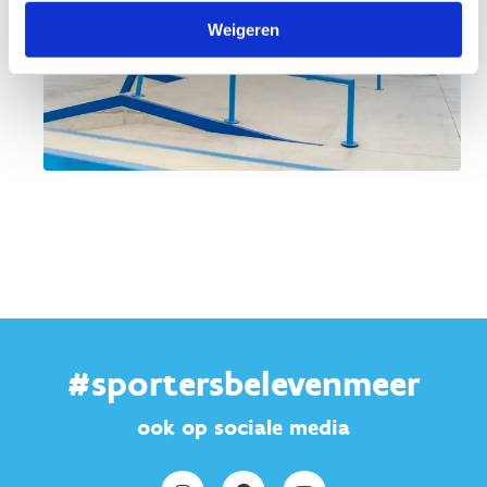
Weigeren
#sportersbelevenmeer
ook op sociale media