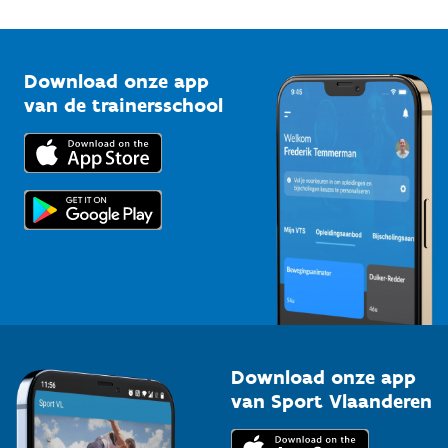
1210 Brussel
G-sport
Vlaamse Trainersschool
Sportclubs
Kennisplatform
Download onze app
Bedrijven
van de trainersschool
Downloads
Trainers en begeleiders
Voor de pers
Scholen
Topsporters
Organisatoren van sportevenementen
Download onze app
van Sport Vlaanderen