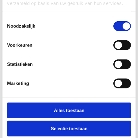
verzameld op basis van uw gebruik van hun services.
Sport, skate en beleef
Ook na een stevige workout of een spannende
Toestemmingsselectie
Noodzakelijk
wedstrijd ben je in ons sportcomplex meer dan
welkom voor een welverdiende pauze bij
Cantina California
van
Get Insane
.
Voorkeuren
Met een uniek zicht op de skate-arena geniet je
er van urban sports in volle actie, de coolste
Statistieken
beats en heerlijke bites. Of je nu komt voor de
sport, de gezelligheid of gewoon om te genieten,
Marketing
hier vind je de perfecte plek om tot rust te
komen.
Alles toestaan
Selectie toestaan