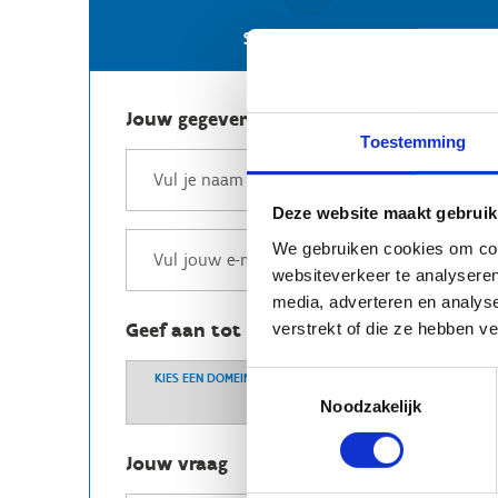
Stuur een e-mail
Jouw gegevens
Toestemming
Deze website maakt gebruik
We gebruiken cookies om cont
websiteverkeer te analyseren
media, adverteren en analys
Geef aan tot welk domein jouw vraag b
verstrekt of die ze hebben v
Toestemmingsselectie
KIES EEN DOMEIN
Noodzakelijk
Jouw vraag