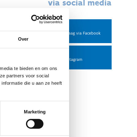
via social media
Facebook
Stel ons een vraag via Facebook
Over
Instagram
Volg ons op Instagram
 media te bieden en om ons
ze partners voor social
nformatie die u aan ze heeft
Marketing