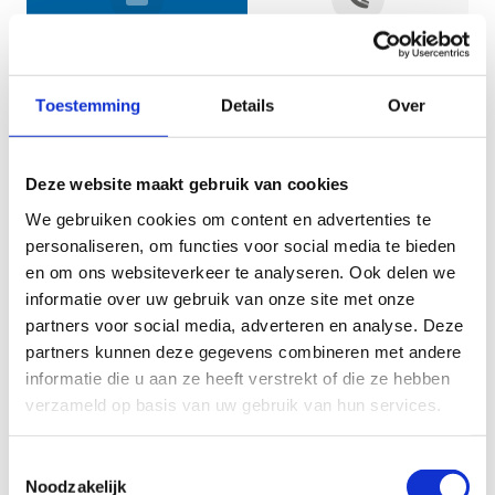
Jouw gegevens
Toestemming
Details
Over
Deze website maakt gebruik van cookies
We gebruiken cookies om content en advertenties te
personaliseren, om functies voor social media te bieden
en om ons websiteverkeer te analyseren. Ook delen we
informatie over uw gebruik van onze site met onze
Geef aan tot welk domein jouw vraag behoort
partners voor social media, adverteren en analyse. Deze
partners kunnen deze gegevens combineren met andere
KIES EEN DOMEIN
informatie die u aan ze heeft verstrekt of die ze hebben
verzameld op basis van uw gebruik van hun services.
Jouw vraag
Toestemmingsselectie
Noodzakelijk