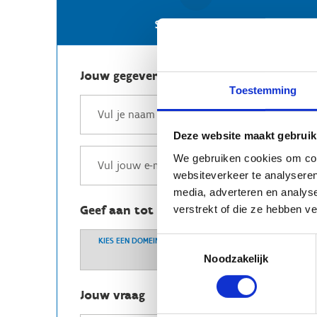
Stuur een e-mail
Jouw gegevens
Toestemming
Deze website maakt gebruik
We gebruiken cookies om cont
websiteverkeer te analyseren
media, adverteren en analys
Geef aan tot welk domein jouw vraag b
verstrekt of die ze hebben v
Toestemmingsselectie
KIES EEN DOMEIN
Noodzakelijk
Jouw vraag