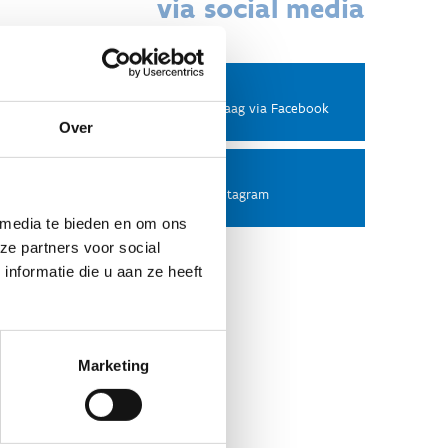
via social media
Facebook
Stel ons een vraag via Facebook
Over
Instagram
Volg ons op Instagram
 media te bieden en om ons
ze partners voor social
nformatie die u aan ze heeft
Marketing