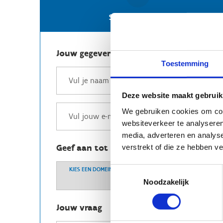
Stuur een e-mail
Jouw gegevens
Toestemming
Deze website maakt gebruik
We gebruiken cookies om cont
websiteverkeer te analyseren
media, adverteren en analys
Geef aan tot welk domein jouw vraag b
verstrekt of die ze hebben v
Toestemmingsselectie
KIES EEN DOMEIN
Noodzakelijk
Jouw vraag