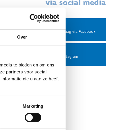
via social media
Facebook
Stel ons een vraag via Facebook
Over
Instagram
Volg ons op Instagram
 media te bieden en om ons
ze partners voor social
nformatie die u aan ze heeft
Marketing