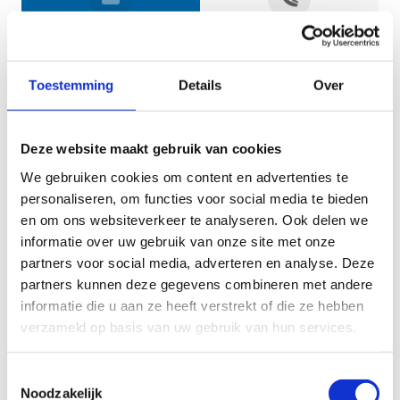
Jouw gegevens
Toestemming
Details
Over
Deze website maakt gebruik van cookies
We gebruiken cookies om content en advertenties te
personaliseren, om functies voor social media te bieden
en om ons websiteverkeer te analyseren. Ook delen we
informatie over uw gebruik van onze site met onze
Geef aan tot welk domein jouw vraag behoort
partners voor social media, adverteren en analyse. Deze
partners kunnen deze gegevens combineren met andere
KIES EEN DOMEIN
informatie die u aan ze heeft verstrekt of die ze hebben
verzameld op basis van uw gebruik van hun services.
Jouw vraag
Toestemmingsselectie
Noodzakelijk