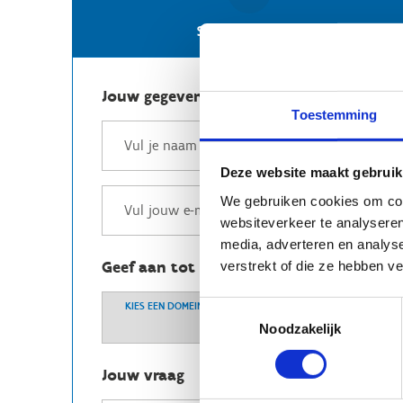
Stuur een e-mail
Jouw gegevens
Toestemming
Deze website maakt gebruik
We gebruiken cookies om cont
websiteverkeer te analyseren
media, adverteren en analys
Geef aan tot welk domein jouw vraag b
verstrekt of die ze hebben v
Toestemmingsselectie
KIES EEN DOMEIN
Noodzakelijk
Jouw vraag