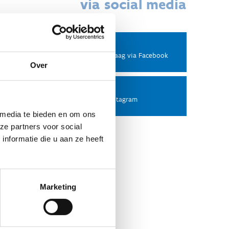
via social media
Facebook
Stel ons een vraag via Facebook
Over
Instagram
Volg ons op Instagram
 media te bieden en om ons
ze partners voor social
nformatie die u aan ze heeft
Marketing