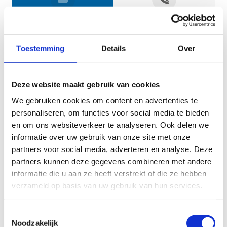
Jouw gegevens
Toestemming
Details
Over
Deze website maakt gebruik van cookies
We gebruiken cookies om content en advertenties te
personaliseren, om functies voor social media te bieden
en om ons websiteverkeer te analyseren. Ook delen we
informatie over uw gebruik van onze site met onze
Geef aan tot welk domein jouw vraag behoort
partners voor social media, adverteren en analyse. Deze
partners kunnen deze gegevens combineren met andere
KIES EEN DOMEIN
informatie die u aan ze heeft verstrekt of die ze hebben
verzameld op basis van uw gebruik van hun services.
Jouw vraag
Toestemmingsselectie
Noodzakelijk