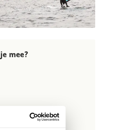
 je mee?
en -schoenen
 nat mogen worden