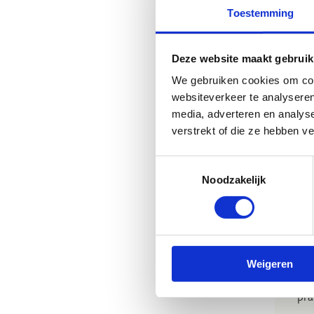
Toestemming
Deze website maakt gebruik
D
We gebruiken cookies om cont
websiteverkeer te analyseren
De 
media, adverteren en analys
zat
verstrekt of die ze hebben v
Toestemmingsselectie
Noodzakelijk
De 
Weigeren
Je 
pra