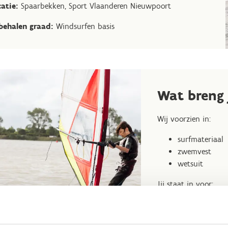
catie:
Spaarbekken, Sport Vlaanderen Nieuwpoort
behalen graad:
Windsurfen basis
Wat breng
Wij voorzien in:
surfmateriaal
zwemvest
wetsuit
Jij staat in voor:
reservekledij 
schoenen die