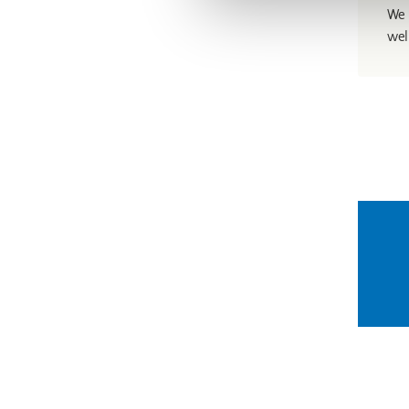
We 
wel