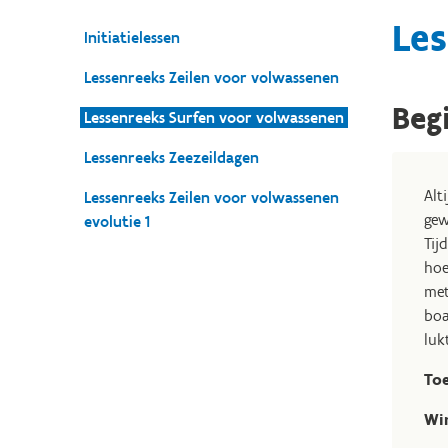
Les
Initiatielessen
Lessenreeks Zeilen voor volwassenen
Beg
Lessenreeks Surfen voor volwassenen
Lessenreeks Zeezeildagen
Alt
Lessenreeks Zeilen voor volwassenen
gew
evolutie 1
Tij
hoe
met
boa
luk
To
Win