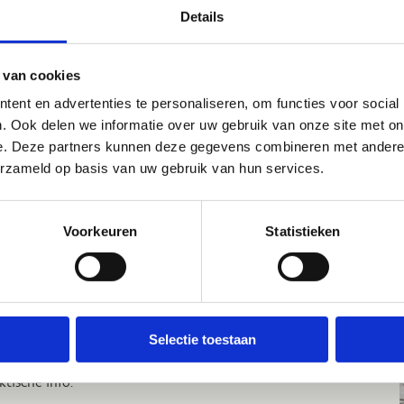
Details
 van cookies
ata 2026
ent en advertenties te personaliseren, om functies voor social
. Ook delen we informatie over uw gebruik van onze site met on
lessenreeksen lopen telkens over een periode van 4
e. Deze partners kunnen deze gegevens combineren met andere i
erdagen, telkens van 10- 13u tijdens volgende periodes:
erzameld op basis van uw gebruik van hun services.
Reeks 1 (voorjaar): 02/05, 09/05, 23/05 en 30/05/'26
(geen les tijdens Hemelvaartweekend)
Voorkeuren
Statistieken
Reeks 2 (voorjaar): 06/06, 13/06, 20/06 en 27/06/'26
Reeks 3 (zomer): 08/08, 15/08, 22/08 en 29/08/'26
Reeks 4 (najaar): 05/09, 12/09, 19/09 en 26/09/'26
lessen gaan enkel door bij voldoende interesse.
Selectie toestaan
ontvangt na je inschrijving nog een mailtje met de nodige
ktische info.