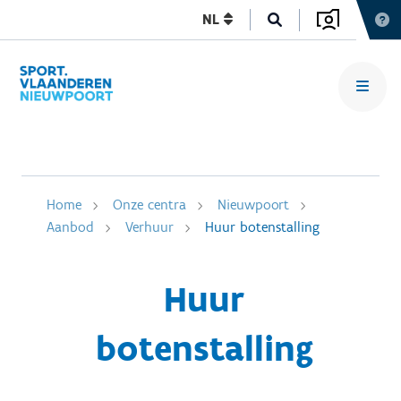
NL
Home
Onze centra
Nieuwpoort
Aanbod
Verhuur
Huur botenstalling
Huur
botenstalling