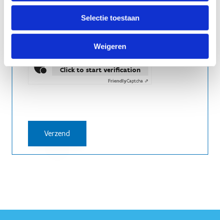
Kajak
SUP
Selectie toestaan
Rafting
Welke catering zouden jullie willen?
Weigeren
Anti-Robot Verification
Click to start verification
Friendly
Captcha ⇗