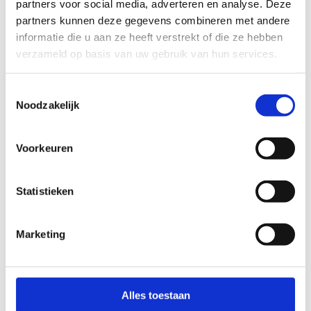
partners voor social media, adverteren en analyse. Deze
partners kunnen deze gegevens combineren met andere
informatie die u aan ze heeft verstrekt of die ze hebben
verzameld op basis van uw gebruik van hun services.
Toestemmingsselectie
Noodzakelijk
Voorkeuren
Statistieken
Indien je dit nog niet weet, deel dan mee
hoeveel deelnemers ongeveer zullen deelnemen
Marketing
Welke activiteiten zouden jullie willen doen
*
Vergaderen
Zeilen
Windsurfen
Alles toestaan