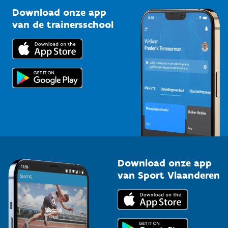
Sportclubs
Kennisplatform
Download onze app
Bedrijven
van de trainersschool
Downloads
Trainers en begeleiders
Voor de pers
Scholen
Topsporters
Organisatoren van sportevenementen
Download onze app
van Sport Vlaanderen