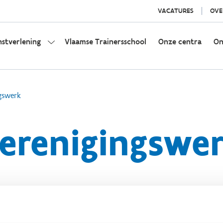
VACATURES
OVE
nstverlening
Vlaamse Trainersschool
Onze centra
On
gswerk
erenigingswe