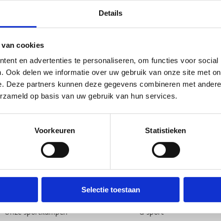
Details
 van cookies
ent en advertenties te personaliseren, om functies voor social
. Ook delen we informatie over uw gebruik van onze site met on
e. Deze partners kunnen deze gegevens combineren met andere i
erzameld op basis van uw gebruik van hun services.
Voorkeuren
Statistieken
Over ons
Wij ondersteunen
Wie zijn we, wat doen we
Lokale besturen
Selectie toestaan
Onze centra
Sportfederaties
Onze sportkampen
G-sport