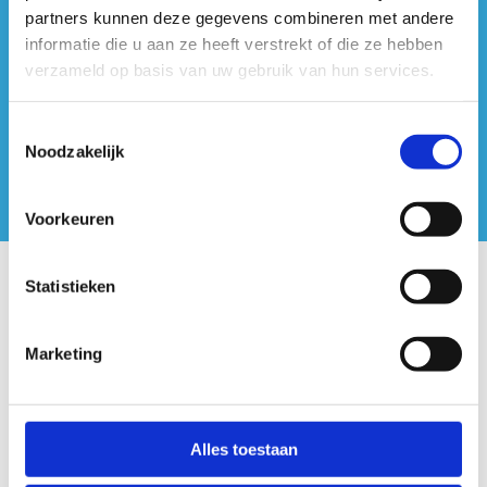
#sportersbelevenmeer
partners kunnen deze gegevens combineren met andere
informatie die u aan ze heeft verstrekt of die ze hebben
ook op sociale media
verzameld op basis van uw gebruik van hun services.
Toestemmingsselectie
Noodzakelijk
Voorkeuren
Statistieken
Onze centra
Sport Vlaanderen Hoofdzetel
Marketing
Simon Bolivarlaan 17
Over ons
Alles toestaan
1000 Brussel
Wie zijn we, wat doen we
Wij ondersteunen