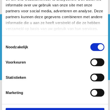
informatie over uw gebruik van onze site met onze
partners voor social media, adverteren en analyse. Deze
partners kunnen deze gegevens combineren met andere
informatie die u aan ze heeft verstrekt of die ze hebben
#sportersbelevenmeer
verzameld op basis van uw gebruik van hun services.
ook op sociale media
Toestemmingsselectie
Noodzakelijk
Voorkeuren
Statistieken
Onze centra
Marketing
Sport Vlaanderen Hoofdzetel