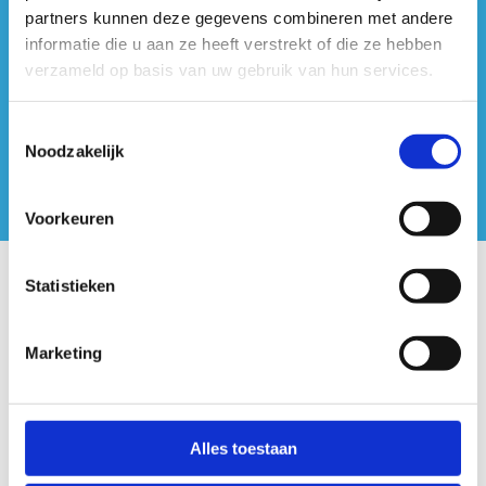
#sportersbelevenmeer
partners kunnen deze gegevens combineren met andere
informatie die u aan ze heeft verstrekt of die ze hebben
ook op sociale media
verzameld op basis van uw gebruik van hun services.
Toestemmingsselectie
Noodzakelijk
Voorkeuren
Statistieken
Onze centra
Sport Vlaanderen Hoofdzetel
Marketing
Simon Bolivarlaan 17
Over ons
Alles toestaan
1000 Brussel
Wie zijn we, wat doen we
Wij ondersteunen