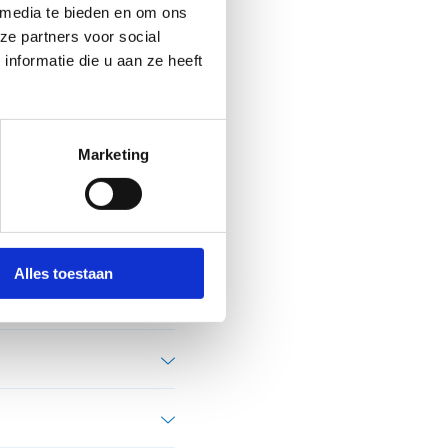
 media te bieden en om ons
en van beeldmateriaal kan
ze partners voor social
nemers gaan telkens eerst
nformatie die u aan ze heeft
.
Marketing
rogramma.
Alles toestaan
fstade-Zemst). Samen met