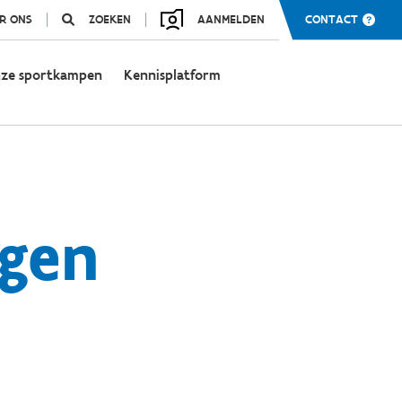
R ONS
ZOEKEN
AANMELDEN
CONTACT
ze sportkampen
Kennisplatform
agen