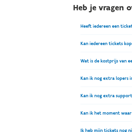
Heb je vragen o
Heeft iedereen een tick
Ja, iedereen heeft een tic
Kan iedereen tickets ko
Je kan enkel tickets kop
Wat is de kostprijs van e
De kostprijs bedraagt 15 e
Kan ik nog extra lopers i
Vroegboekkorting:
v
an 
Ja, als je al een inschrij
Kan ik nog extra support
Komen jullie met een gr
K3run@sport.vlaandere
korting. Voorwaarde: er 
Ja, als je al een inschrij
Kan ik het moment waaro
Daarnaast vermeld je ook 
naar
K3run@sport.vlaa
voornaam
inschrijving.
Liever niet, maar indien h
Ik heb mijn tickets nog n