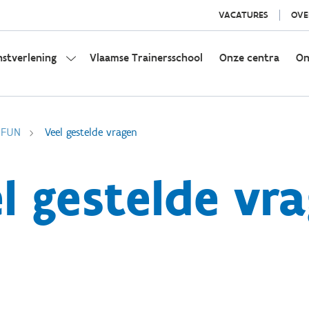
VACATURES
OVE
nstverlening
Vlaamse Trainersschool
Onze centra
On
&FUN
Veel gestelde vragen
l gestelde vr